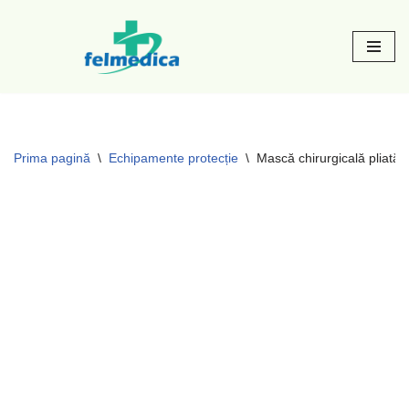
Sari
la
conținut
Prima pagină
\
Echipamente protecție
\
Mască chirurgicală pliată c