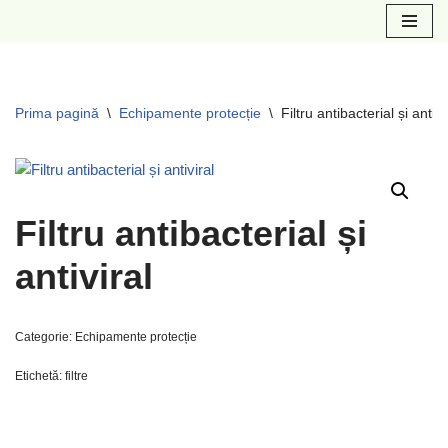
Sari
la
conținut
Prima pagină
\
Echipamente protecție
\
Filtru antibacterial și antivi
Filtru antibacterial și
antiviral
Categorie:
Echipamente protecție
Etichetă:
filtre