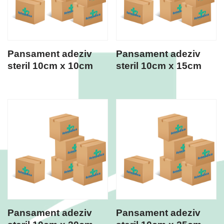
Pansament adeziv
Pansament adeziv
steril 10cm x 10cm
steril 10cm x 15cm
Pansament adeziv
Pansament adeziv