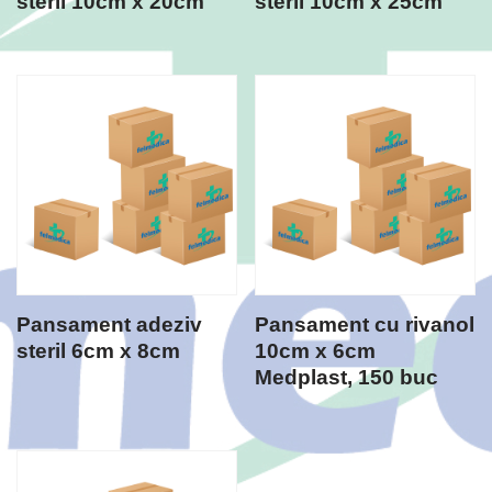
steril 10cm x 20cm
steril 10cm x 25cm
Pansament adeziv
Pansament cu rivanol
steril 6cm x 8cm
10cm x 6cm
Medplast, 150 buc