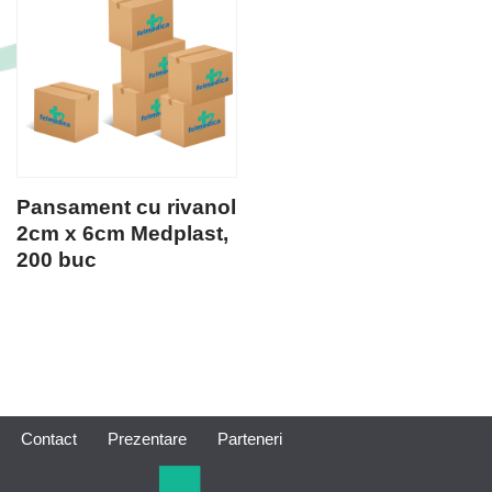
Pansament cu rivanol
2cm x 6cm Medplast,
200 buc
Contact
Prezentare
Parteneri