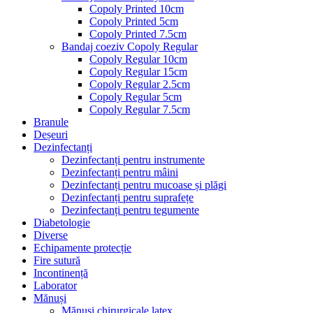
Copoly Printed 10cm
Copoly Printed 5cm
Copoly Printed 7.5cm
Bandaj coeziv Copoly Regular
Copoly Regular 10cm
Copoly Regular 15cm
Copoly Regular 2.5cm
Copoly Regular 5cm
Copoly Regular 7.5cm
Branule
Deșeuri
Dezinfectanți
Dezinfectanți pentru instrumente
Dezinfectanți pentru mâini
Dezinfectanți pentru mucoase și plăgi
Dezinfectanți pentru suprafețe
Dezinfectanți pentru tegumente
Diabetologie
Diverse
Echipamente protecție
Fire sutură
Incontinență
Laborator
Mănuși
Mănuși chirurgicale latex