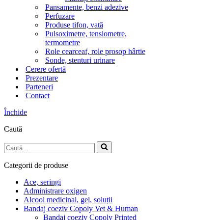
Pansamente, benzi adezive
Perfuzare
Produse tifon, vată
Pulsoximetre, tensiometre,
termometre
Role cearceaf, role prosop hârtie
Sonde, stenturi urinare
Cerere ofertă
Prezentare
Parteneri
Contact
Închide
Caută
Caută...
Categorii de produse
Ace, seringi
Administrare oxigen
Alcool medicinal, gel, soluții
Bandaj coeziv Copoly Vet & Human
Bandaj coeziv Copoly Printed