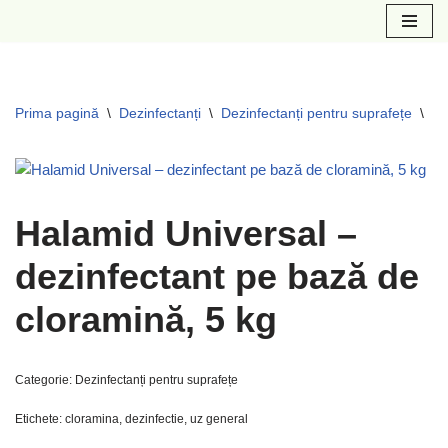
Sari
la
conținut
Prima pagină
\
Dezinfectanți
\
Dezinfectanți pentru suprafețe
\
Ha
Halamid Universal –
dezinfectant pe bază de
cloramină, 5 kg
Categorie:
Dezinfectanți pentru suprafețe
Etichete:
cloramina
,
dezinfectie
,
uz general