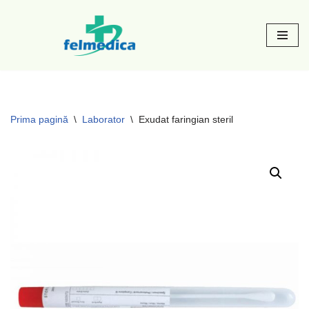
Sari
la
conținut
Prima pagină
\
Laborator
\
Exudat faringian steril