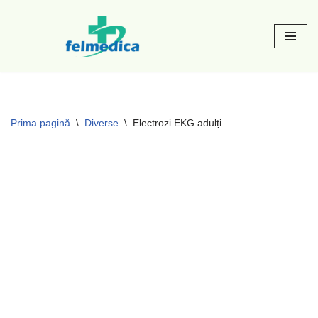
Sari
la
conținut
Prima pagină
\
Diverse
\
Electrozi EKG adulți