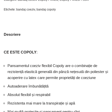
Etichete:
bandaj coeziv
,
bandaj copoly
Descriere
CE ESTE
COPOLY
:
Pansamentul coeziv flexibil Copoly are o combinație de
rezistență elastică generală din pânză nețesută din poliester și
acoperire cu latex care permite proprietăți de coeziune
Autoaderare îmbunătățită
Absolut flexibil și respirabil
Rezistenta mai mare la transpirație și apă
Mai multă protecție și pansament pentru răni