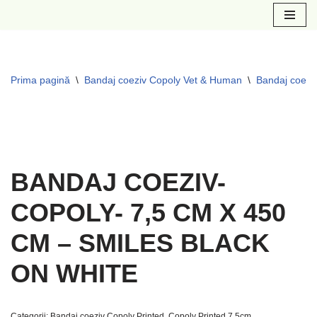
Sari
la
conținut
Prima pagină
\
Bandaj coeziv Copoly Vet & Human
\
Bandaj coeziv
BANDAJ COEZIV-
COPOLY- 7,5 CM X 450
CM – SMILES BLACK
ON WHITE
Categorii:
Bandaj coeziv Copoly Printed
,
Copoly Printed 7.5cm