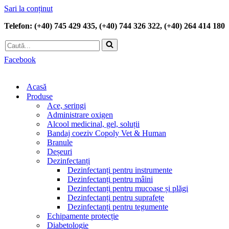
Sari la conținut
Telefon: (+40) 745 429 435, (+40) 744 326 322, (+40) 264 414 180
Caută...
Facebook
Acasă
Produse
Ace, seringi
Administrare oxigen
Alcool medicinal, gel, soluții
Bandaj coeziv Copoly Vet & Human
Branule
Deșeuri
Dezinfectanți
Dezinfectanți pentru instrumente
Dezinfectanți pentru mâini
Dezinfectanți pentru mucoase și plăgi
Dezinfectanți pentru suprafețe
Dezinfectanți pentru tegumente
Echipamente protecție
Diabetologie