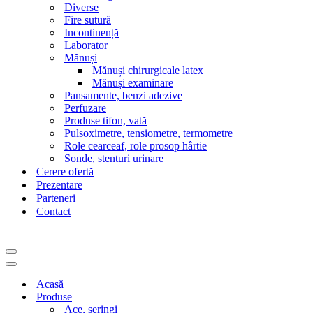
Diverse
Fire sutură
Incontinență
Laborator
Mănuși
Mănuși chirurgicale latex
Mănuși examinare
Pansamente, benzi adezive
Perfuzare
Produse tifon, vată
Pulsoximetre, tensiometre, termometre
Role cearceaf, role prosop hârtie
Sonde, stenturi urinare
Cerere ofertă
Prezentare
Parteneri
Contact
Meniu
de
Meniu
navigare
de
Acasă
navigare
Produse
Ace, seringi