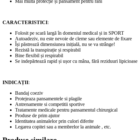
Mai multă protecție și pansament pentru răni
CARACTERISTICI
:
Folosit pe scară largă în domeniul medical și in SPORT
Autoadeziv, nu este nevoie de cleme sau elemente de fixare
Își păstrează dimensiunea inițială, nu se va strânge!
Rezistă la transpirație și respirabil
Bine flexibil și respirabil
Se indepărtează rapid și ușor cu mâna, fără reziduuri lipicioase
INDICAȚII
:
Bandaj coeziv
Protejeaza pansamentele si plagile
Antrenamente si competitii sportive
Tratamente medicale pentru pansamentul chirurgical
Produse de prim ajutor
Identitatea animalelor prin culori diferite
Legarea copitei sau a membrelor la animale , etc.
Produse similare