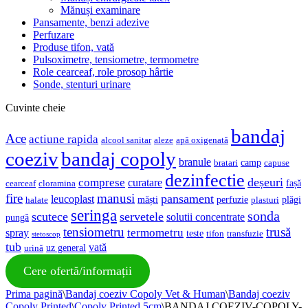
Mănuși examinare
Pansamente, benzi adezive
Perfuzare
Produse tifon, vată
Pulsoximetre, tensiometre, termometre
Role cearceaf, role prosop hârtie
Sonde, stenturi urinare
Cuvinte cheie
bandaj
Ace
actiune rapida
alcool sanitar
aleze
apă oxigenată
coeziv
bandaj copoly
branule
camp
bratari
capuse
dezinfectie
deșeuri
comprese
curatare
fașă
cearceaf
cloramina
fire
manusi
pansament
leucoplast
măști
perfuzie
plăgi
halate
plasturi
seringa
sonda
scutece
servetele
solutii concentrate
pungă
tensiometru
trusă
termometru
spray
teste
tifon
transfuzie
stetoscop
tub
vată
uz general
urină
Cere ofertă/informații
Prima pagină
\
Bandaj coeziv Copoly Vet & Human
\
Bandaj coeziv
Copoly Printed
\
Copoly Printed 5cm
\
BANDAJ COEZIV-COPOLY-