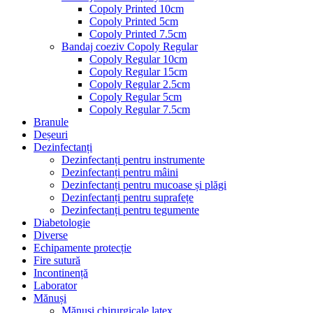
Copoly Printed 10cm
Copoly Printed 5cm
Copoly Printed 7.5cm
Bandaj coeziv Copoly Regular
Copoly Regular 10cm
Copoly Regular 15cm
Copoly Regular 2.5cm
Copoly Regular 5cm
Copoly Regular 7.5cm
Branule
Deșeuri
Dezinfectanți
Dezinfectanți pentru instrumente
Dezinfectanți pentru mâini
Dezinfectanți pentru mucoase și plăgi
Dezinfectanți pentru suprafețe
Dezinfectanți pentru tegumente
Diabetologie
Diverse
Echipamente protecție
Fire sutură
Incontinență
Laborator
Mănuși
Mănuși chirurgicale latex