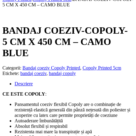
5 CM X 450 CM – CAMO BLUE
BANDAJ COEZIV-COPOLY-
5 CM X 450 CM – CAMO
BLUE
Categorii:
Bandaj coeziv Copoly Printed
,
Copoly Printed 5cm
Etichete:
bandaj coeziv
,
bandaj copoly
Descriere
CE ESTE
COPOLY
:
Pansamentul coeziv flexibil Copoly are o combinație de
rezistență elastică generală din pânză nețesută din poliester și
acoperire cu latex care permite proprietăți de coeziune
Autoaderare îmbunătățită
Absolut flexibil și respirabil
Rezistenta mai mare la transpirație și apă