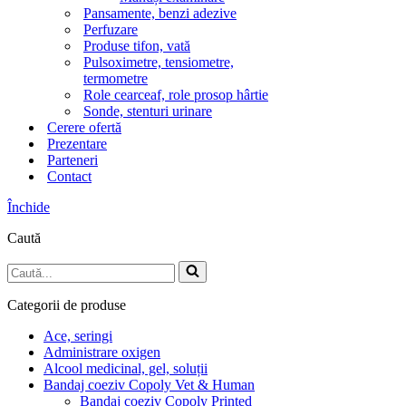
Pansamente, benzi adezive
Perfuzare
Produse tifon, vată
Pulsoximetre, tensiometre,
termometre
Role cearceaf, role prosop hârtie
Sonde, stenturi urinare
Cerere ofertă
Prezentare
Parteneri
Contact
Închide
Caută
Caută...
Categorii de produse
Ace, seringi
Administrare oxigen
Alcool medicinal, gel, soluții
Bandaj coeziv Copoly Vet & Human
Bandaj coeziv Copoly Printed