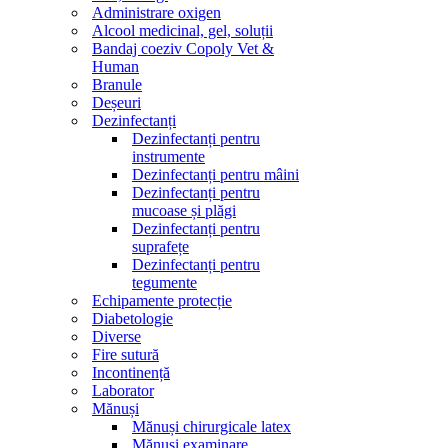
Administrare oxigen
Alcool medicinal, gel, soluții
Bandaj coeziv Copoly Vet &
Human
Branule
Deșeuri
Dezinfectanți
Dezinfectanți pentru
instrumente
Dezinfectanți pentru mâini
Dezinfectanți pentru
mucoase și plăgi
Dezinfectanți pentru
suprafețe
Dezinfectanți pentru
tegumente
Echipamente protecție
Diabetologie
Diverse
Fire sutură
Incontinență
Laborator
Mănuși
Mănuși chirurgicale latex
Mănuși examinare