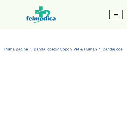
Sari
la
conținut
Prima pagină
\
Bandaj coeziv Copoly Vet & Human
\
Bandaj coezi