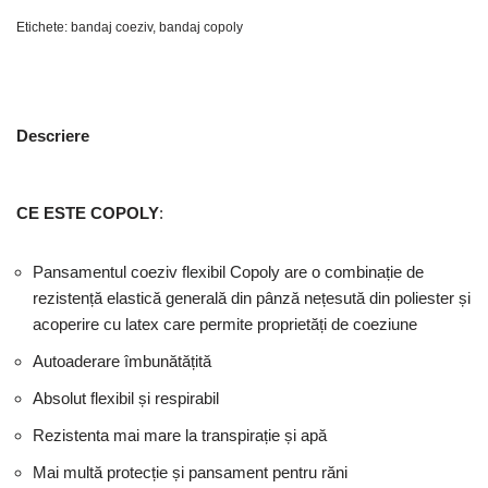
Etichete:
bandaj coeziv
,
bandaj copoly
Descriere
CE ESTE
COPOLY
:
Pansamentul coeziv flexibil Copoly are o combinație de
rezistență elastică generală din pânză nețesută din poliester și
acoperire cu latex care permite proprietăți de coeziune
Autoaderare îmbunătățită
Absolut flexibil și respirabil
Rezistenta mai mare la transpirație și apă
Mai multă protecție și pansament pentru răni