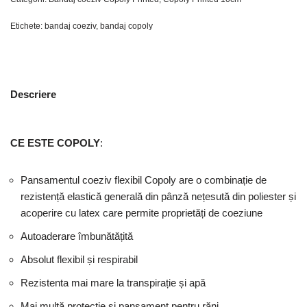
Etichete:
bandaj coeziv
,
bandaj copoly
Descriere
CE ESTE
COPOLY
:
Pansamentul coeziv flexibil Copoly are o combinație de
rezistență elastică generală din pânză nețesută din poliester și
acoperire cu latex care permite proprietăți de coeziune
Autoaderare îmbunătățită
Absolut flexibil și respirabil
Rezistenta mai mare la transpirație și apă
Mai multă protecție și pansament pentru răni