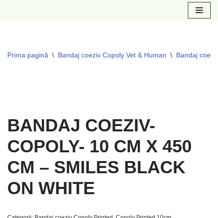
Sari
la
conținut
Prima pagină
\
Bandaj coeziv Copoly Vet & Human
\
Bandaj coeziv
BANDAJ COEZIV-
COPOLY- 10 CM X 450
CM – SMILES BLACK
ON WHITE
Categorii:
Bandaj coeziv Copoly Printed
,
Copoly Printed 10cm