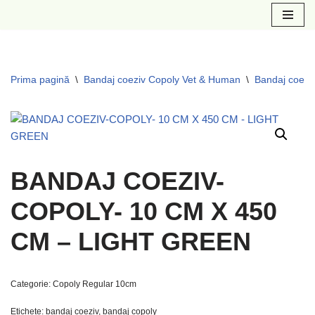
Sari
la
conținut
Prima pagină
\
Bandaj coeziv Copoly Vet & Human
\
Bandaj coezi
BANDAJ COEZIV-
COPOLY- 10 CM X 450
CM – LIGHT GREEN
Categorie:
Copoly Regular 10cm
Etichete:
bandaj coeziv
,
bandaj copoly